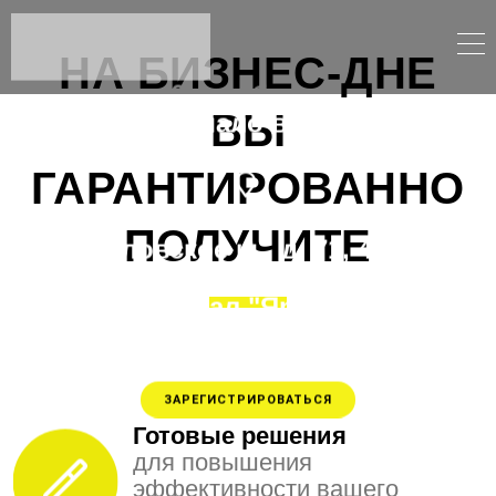
НА БИЗНЕС-ДНЕ
6 декабря
ВЫ
начало в 09.30
ГАРАНТИРОВАННО
Москва
ПОЛУЧИТЕ
Измайловское ш., д. 71, 4ГД
корпус "Гамма-Дельта"
,
конференц-зал "Ярославль"
ЗАРЕГИСТРИРОВАТЬСЯ
Готовые решения
для повышения
эффективности вашего